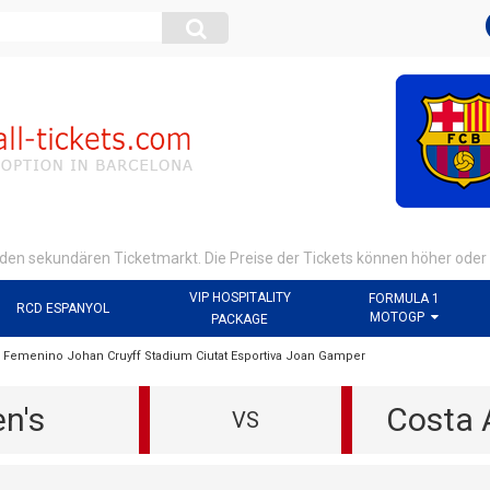
 den sekundären Ticketmarkt. Die Preise der Tickets können höher oder n
VIP HOSPITALITY
FORMULA 1
RCD ESPANYOL
MOTOGP
PACKAGE
fe Femenino Johan Cruyff Stadium Ciutat Esportiva Joan Gamper
n's
Costa 
VS