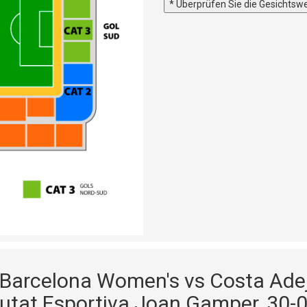
* Überprüfen Sie die Gesichtswe
C Barcelona Women's vs Costa Adej
iutat Esportiva Joan Gamper, 30-