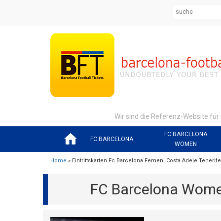
Wir sind die Referenz-Website für
FC BARCELONA
FC BARCELONA
WOMEN
Home
» Eintrittskarten Fc Barcelona Femeni Costa Adeje Teneri
FC Barcelona Wome