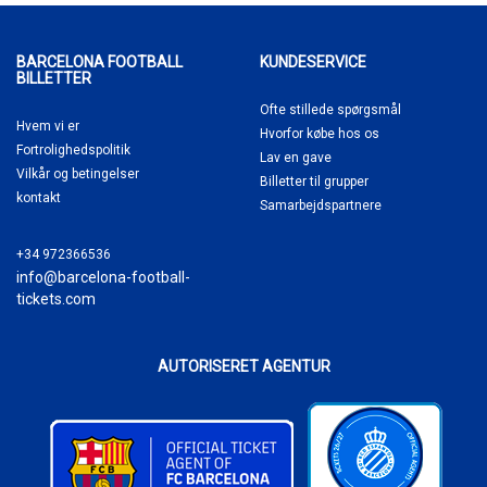
BARCELONA FOOTBALL
KUNDESERVICE
BILLETTER
Ofte stillede spørgsmål
Hvem vi er
Hvorfor købe
hos os
Fortrolighedspolitik
Lav en gave
Vilkår og betingelser
Billetter til grupper
kontakt
Samarbejdspartnere
+34 972366536
info@barcelona-football-
tickets.com
AUTORISERET AGENTUR