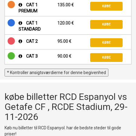
CAT 1
135.00 €
KØBE
PREMIUM
CAT 1
120.00 €
KØBE
STANDARD
CAT 2
95.00 €
KØBE
CAT 3
90.00 €
KØBE
* Kontroller ansigtsværdierne for denne begivenhed
købe billetter RCD Espanyol vs
Getafe CF , RCDE Stadium, 29-
11-2026
Køb nu billetter til RCD Espanyol. har de bedste steder til gode
priser!