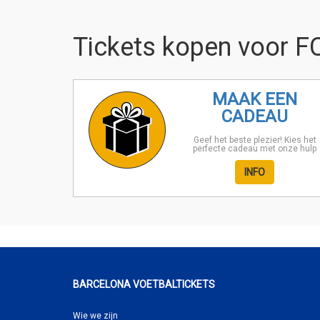
Tickets kopen voor F
MAAK EEN
CADEAU
Geef het beste plezier! Kies het
perfecte cadeau met onze hulp
INFO
BARCELONA VOETBALTICKETS
Wie we zijn