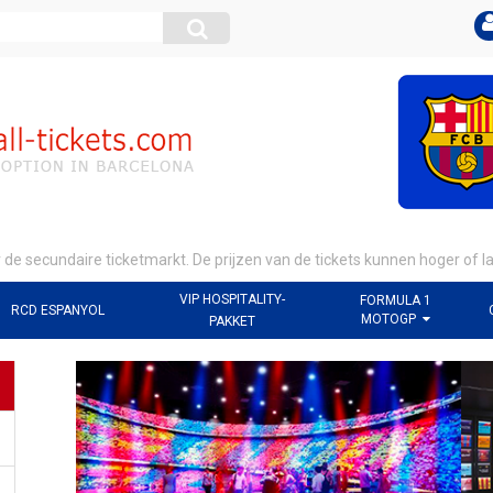
r de secundaire ticketmarkt. De prijzen van de tickets kunnen hoger of 
VIP HOSPITALITY-
FORMULA 1
RCD ESPANYOL
MOTOGP
PAKKET