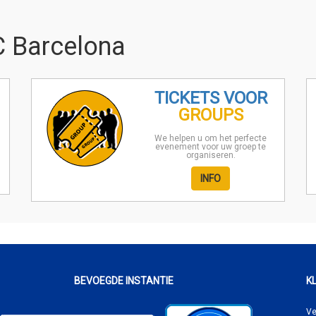
C Barcelona
TICKETS VOOR
GROUPS
We helpen u om het perfecte
evenement voor uw groep te
organiseren.
INFO
BEVOEGDE INSTANTIE
K
Ve