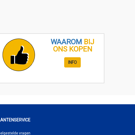
WAAROM
BIJ
ONS KOPEN
INFO
LANTENSERVICE
elgestelde vragen