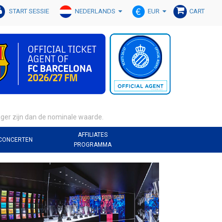
NEDERLANDS
EUR
START SESSIE
CART
lager zijn dan de nominale waarde.
AFFILIATES
CONCERTEN
PROGRAMMA