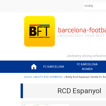
Jesteśmy stroną referency
FC BARCELONA
FC BARCELONA
WOMEN
Home
»
BILETY RCD ESPANYOL
» Bilety Rcd Espanyol Sevilla Fc 
RCD Espanyol