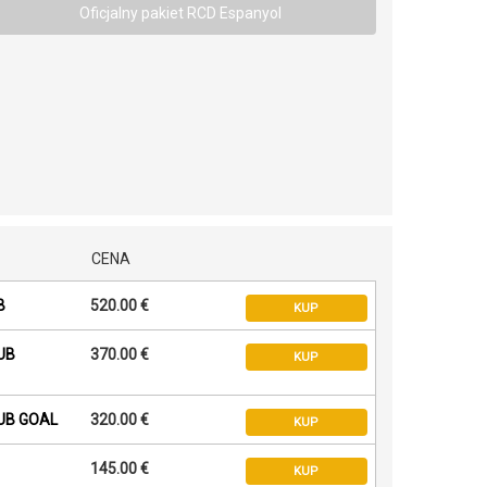
Oficjalny pakiet RCD Espanyol
CENA
B
520.00 €
KUP
UB
370.00 €
KUP
UB GOAL
320.00 €
KUP
145.00 €
KUP