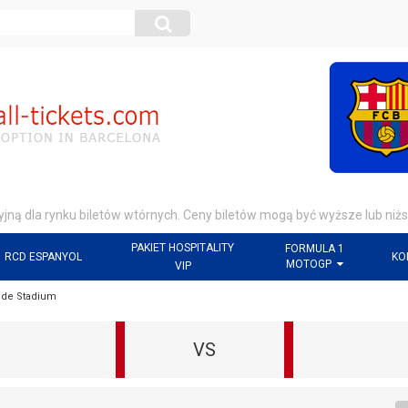
jną dla rynku biletów wtórnych. Ceny biletów mogą być wyższe lub niżs
PAKIET HOSPITALITY
FORMULA 1
RCD ESPANYOL
KO
MOTOGP
VIP
Rcde Stadium
VS