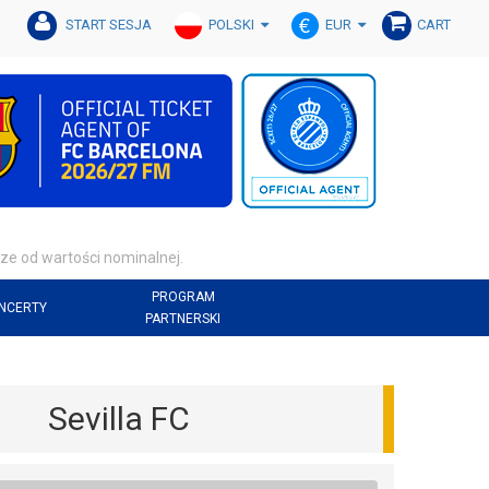
POLSKI
EUR
START SESJA
CART
ze od wartości nominalnej.
PROGRAM
NCERTY
PARTNERSKI
Sevilla FC