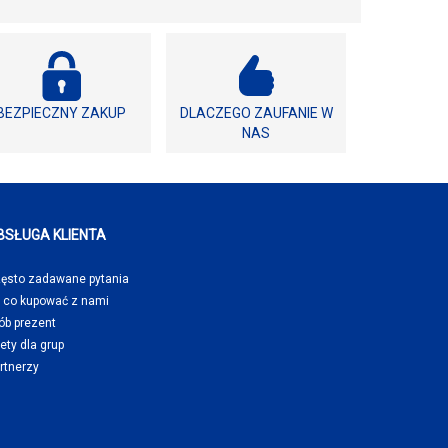
BEZPIECZNY ZAKUP
DLACZEGO ZAUFANIE W
NAS
BSŁUGA KLIENTA
ęsto zadawane pytania
 co kupować
z nami
ób prezent
lety dla grup
rtnerzy