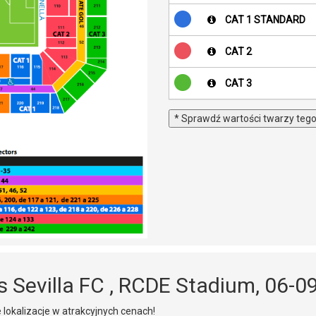
CAT 1 STANDARD
CAT 2
CAT 3
* Sprawdź wartości twarzy teg
s Sevilla FC , RCDE Stadium, 06-0
 lokalizacje w atrakcyjnych cenach!