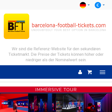
Wir sind die Referenz-Website für den sekundären
Ticketmarkt. Die Preise der Tickets können höher oder
niedriger als der Nominalwert sein.
Menu