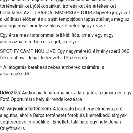
történelmünket, játékosainkat, trófeáinkat és értékeinket
bemutatva. Az ÚJ BARÇA IMMERSIVE TOUR alapvető jegyével
a kiállítást élőben és a saját tempójában tapasztalhatja meg az
audioguía-val, amely az alapvető belépőjegy része.
Egy érzelmes tartalommal teli kiállítás, amely egy nagy
audiovizuális térben ér véget, amelyet
SPOTIFY CAMP NOU LIVE: Egy nagyméretű, élményszerű 360
fokos show-t kínál, te leszel a főszereplő.
* A látogatás kerekesszékes emberek számára is
alkalmazkodik.
Üdvözlés:
Audioguía-k, információk a látogatók számára és egy
Fotó Oportunista hely áll rendelkezésre.
Mi vagyunk a történelem:
A látogató bejut egy élményszerű
alagútba, ahol a Barça történetét fotók és kiemelkedő tárgyak
segítségével mesélik el. Emellett található egy hely Johan
Cruyffnak is.