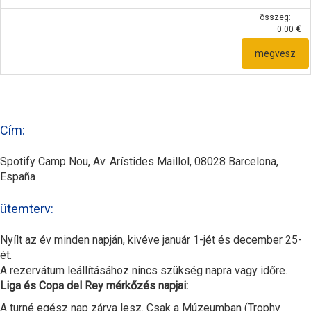
összeg:
0.00
€
megvesz
Cím:
Spotify Camp Nou, Av. Arístides Maillol, 08028 Barcelona,
España
ütemterv:
Nyílt az év minden napján, kivéve január 1-jét és december 25-
ét.
A rezervátum leállításához nincs szükség napra vagy időre.
Liga és Copa del Rey mérkőzés napjai:
A turné egész nap zárva lesz. Csak a Múzeumban (Trophy