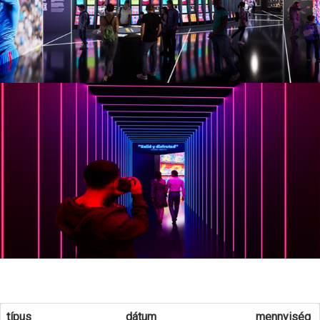
típus
dátum
mennyiség