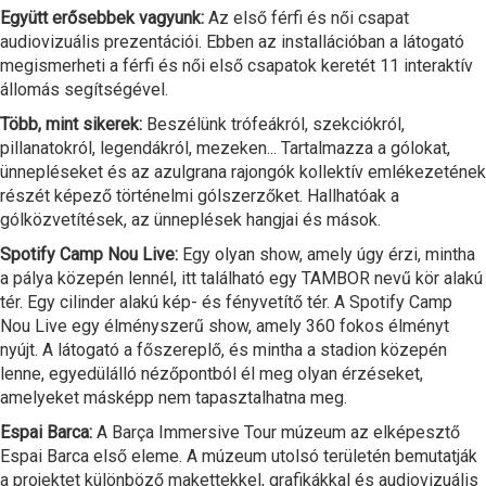
Együtt erősebbek vagyunk:
Az első férfi és női csapat
audiovizuális prezentációi. Ebben az installációban a látogató
megismerheti a férfi és női első csapatok keretét 11 interaktív
állomás segítségével.
Több, mint sikerek:
Beszélünk trófeákról, szekciókról,
pillanatokról, legendákról, mezeken... Tartalmazza a gólokat,
ünnepléseket és az azulgrana rajongók kollektív emlékezetének
részét képező történelmi gólszerzőket. Hallhatóak a
gólközvetítések, az ünneplések hangjai és mások.
Spotify Camp Nou Live:
Egy olyan show, amely úgy érzi, mintha
a pálya közepén lennél, itt található egy TAMBOR nevű kör alakú
tér. Egy cilinder alakú kép- és fényvetítő tér. A Spotify Camp
Nou Live egy élményszerű show, amely 360 fokos élményt
nyújt. A látogató a főszereplő, és mintha a stadion közepén
lenne, egyedülálló nézőpontból él meg olyan érzéseket,
amelyeket másképp nem tapasztalhatna meg.
Espai Barca:
A Barça Immersive Tour múzeum az elképesztő
Espai Barca első eleme. A múzeum utolsó területén bemutatják
a projektet különböző makettekkel, grafikákkal és audiovizuális