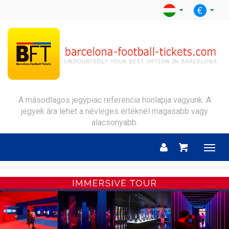
A másodlagos jegypiac referencia honlapja vagyunk. A
jegyek ára lehet a névleges értéknél magasabb vagy
alacsonyabb.
Menu