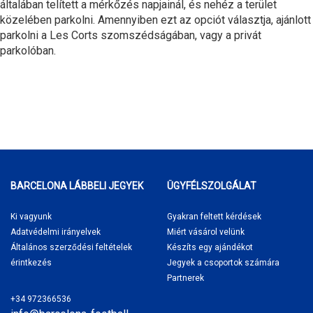
általában telített a mérkőzés napjainál, és nehéz a terület
közelében parkolni. Amennyiben ezt az opciót választja, ajánlott
parkolni a Les Corts szomszédságában, vagy a privát
parkolóban.
BARCELONA LÁBBELI JEGYEK
ÜGYFÉLSZOLGÁLAT
Ki vagyunk
Gyakran feltett kérdések
Adatvédelmi irányelvek
Miért vásárol
velünk
Általános szerződési feltételek
Készíts egy ajándékot
érintkezés
Jegyek a csoportok számára
Partnerek
+34 972366536