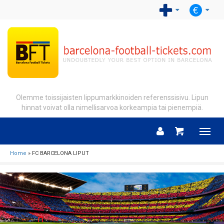
Olemme toissijaisten lippumarkkinoiden referenssisivu. Lipun
hinnat voivat olla nimellisarvoa korkeampia tai pienempiä.
Menu
Home
» FC BARCELONA LIPUT