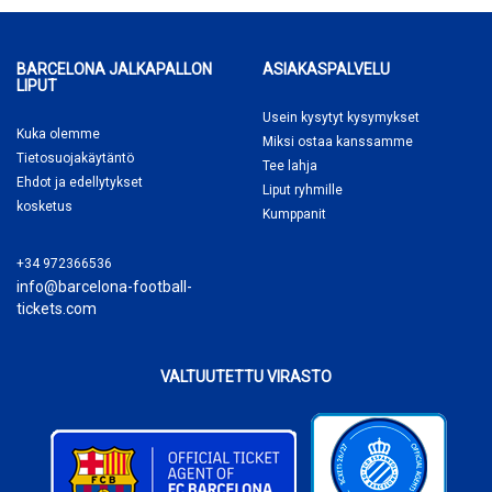
BARCELONA JALKAPALLON
ASIAKASPALVELU
LIPUT
Usein kysytyt kysymykset
Kuka olemme
Miksi ostaa
kanssamme
Tietosuojakäytäntö
Tee lahja
Ehdot ja edellytykset
Liput ryhmille
kosketus
Kumppanit
+34 972366536
info@barcelona-football-
tickets.com
VALTUUTETTU VIRASTO