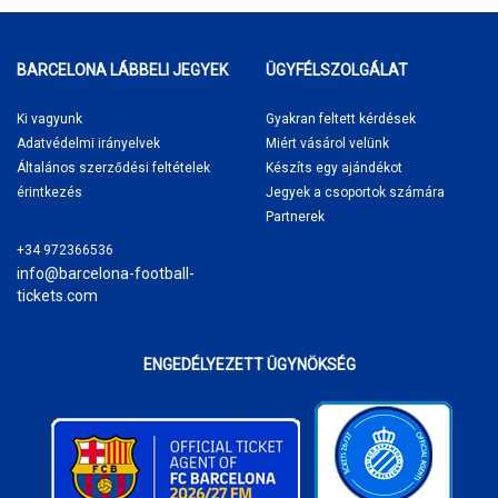
BARCELONA LÁBBELI JEGYEK
ÜGYFÉLSZOLGÁLAT
Ki vagyunk
Gyakran feltett kérdések
Adatvédelmi irányelvek
Miért vásárol
velünk
Általános szerződési feltételek
Készíts egy ajándékot
érintkezés
Jegyek a csoportok számára
Partnerek
+34 972366536
info@barcelona-football-
tickets.com
ENGEDÉLYEZETT ÜGYNÖKSÉG