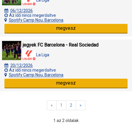
06/12/2026
Az idő nincs megerősítve
Spotify Camp Nou, Barcelona
megvesz
jegyek FC Barcelona - Real Sociedad
La Liga
20/12/2026
Az idő nincs megerősítve
Spotify Camp Nou, Barcelona
megvesz
«
1
2
»
1 az 2 oldalak