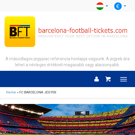
A másodlagos jegypiac referencia honlapja vagyunk. A jegyek ára
lehet a névleges értéknél magasabb vagy alacsonyabb.
Menu
Home
» FC BARCELONA JEGYEK