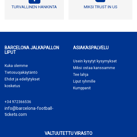
TURVALLINEN HANKINTA
MIKSI TRUST IN US
BARCELONA JALKAPALLON
ASIAKASPALVELU
LIPUT
Usein kysytyt kysymykset
Kuka olemme
Miksi ostaa
kanssamme
Tietosuojakäytäntö
Tee lahja
Ehdot ja edellytykset
Liput ryhmille
kosketus
Kumppanit
+34 972366536
info@barcelona-football-
tickets.com
VALTUUTETTU VIRASTO