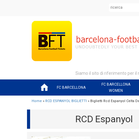
Siamo il sito di riferimento per il
FC BARCELLONA
FC BARCELLONA
WOMEN
Home
»
RCD ESPANYOL BIGLIETTI
» Biglietti Rcd Espanyol Celta 
RCD Espanyol