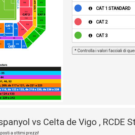
CAT 1 STANDARD
CAT 2
CAT 3
* Controlla i valori facciali di q
Espanyol vs Celta de Vigo , RCDE 
posti a ottimi prezzi!