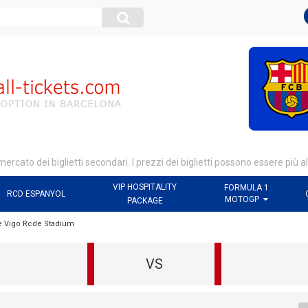
 mercato dei biglietti secondari. I prezzi dei biglietti possono essere più a
VIP HOSPITALITY
FORMULA 1
RCD ESPANYOL
MOTOGP
PACKAGE
De Vigo Rcde Stadium
VS