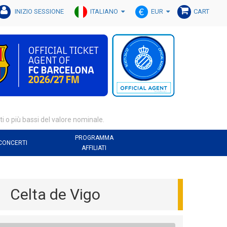
ITALIANO
EUR
INIZIO SESSIONE
CART
lti o più bassi del valore nominale.
PROGRAMMA
CONCERTI
AFFILIATI
Celta de Vigo