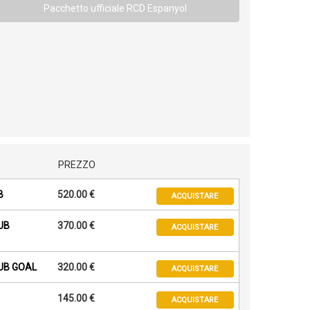
Pacchetto ufficiale RCD Espanyol
PREZZO
B
520.00 €
ACQUISTARE
UB
370.00 €
ACQUISTARE
UB GOAL
320.00 €
ACQUISTARE
145.00 €
ACQUISTARE