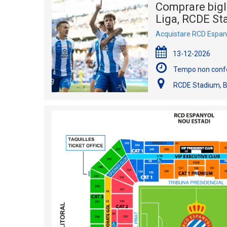
Comprare bigli
Liga, RCDE St
Acquistare RCD Espanyo
13-12-2026
Tempo non conf
RCDE Stadium, B