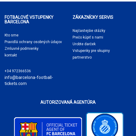
FOTBALOVÉ VSTUPENKY
ZÁKAZNÍCKY SERVIS
BARCELONA
Najčastejšie otázky
Kto sme
Prečo kúpiť
s nami
Pravidlá ochrany osobných údajov
Urobte darček
Zmluvné podmienky
Vstupenky pre skupiny
kontakt
partnerstvo
+34 972366536
info@barcelona-football-
tickets.com
AUTORIZOVANÁ AGENTÚRA