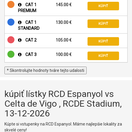
CAT 1
145.00 €
KÚPIŤ
PREMIUM
CAT 1
130.00 €
KÚPIŤ
STANDARD
CAT 2
105.00 €
KÚPIŤ
CAT 3
100.00 €
KÚPIŤ
* Skontrolujte hodnoty tváre tejto udalosti
kúpiť lístky RCD Espanyol vs
Celta de Vigo , RCDE Stadium,
13-12-2026
Kúpte si vstupenky na RCD Espanyol. Máme najlepšie lokality za
skvelé ceny!