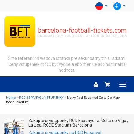
Sme referenčná webová stránka pre sekundárny trh s lístkami.
Ceny vstupeniek môžu byť vyššie alebo menšie ako nominálna
hodnota.
Menu
Home
»
RCD ESPANYOL VSTUPENKY
» Listky Rcd Espanyol Celta De Vigo
Rcde Stadium
Zakúpte si vstupenky RCD Espanyol vs Celta de Vigo ,
La Liga, RCDE Stadium, Barcelona
Zakúpte si vstupenky na RCD Espanyol