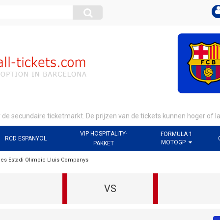
r de secundaire ticketmarkt. De prijzen van de tickets kunnen hoger of 
VIP HOSPITALITY-
FORMULA 1
RCD ESPANYOL
MOTOGP
PAKKET
es Estadi Olimpic Lluis Companys
VS