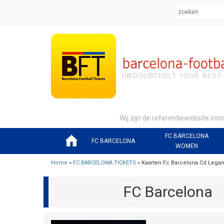
Wij zijn de referentiewebsite voo
FC BARCELONA
FC BARCELONA
WOMEN
Home
»
FC BARCELONA TICKETS
» Kaarten Fc Barcelona Cd Legan
FC Barcelona