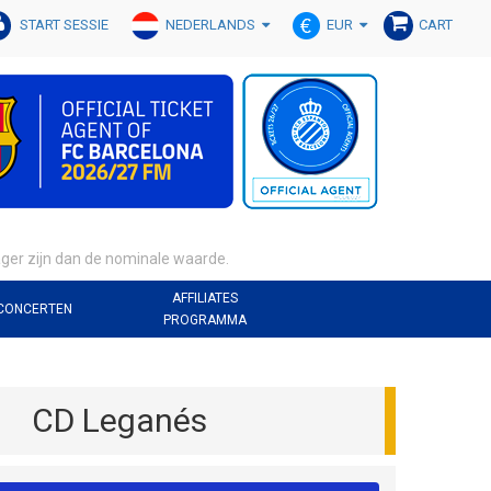
NEDERLANDS
EUR
START SESSIE
CART
lager zijn dan de nominale waarde.
AFFILIATES
CONCERTEN
PROGRAMMA
CD Leganés