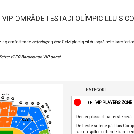
 VIP-OMRÅDE I ESTADI OLÍMPIC LLUIS 
r
, og omfattende
catering
og
bar
. Selvfølgelig vil du også nyte komfort
etter til
FC Barcelonas VIP-sone
!
KATEGORI
VIP PLAYERS ZONE
Den er plassert på første nivå 
De beste setene på Lluís Com
var en spiller, sittende bare c