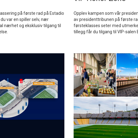
plassering på første rad på Estadio
Opplev kampen som vår president 
 var en spiller selv, nær
av presidenttribunen på første ra
l nærhet og eksklusiv tilgang til
førsteklasses seter med utmerket 
lse.
tillegg får du tilgang til VIP-sa