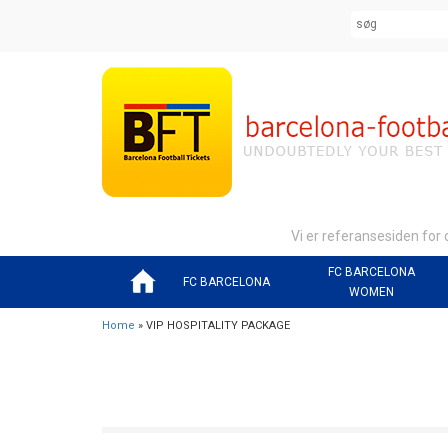
Vi er referansesiden for
FC BARCELONA
FC BARCELONA
WOMEN
Home
» VIP HOSPITALITY PACKAGE