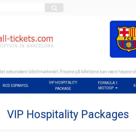
 det sekundære billettmarkedet. Prisene på billettene kan være høyere el
VIP HOSPITALITY
FORMULA 1
RCD ESPANYOL
K
MOTOGP
PACKAGE
VIP Hospitality Packages