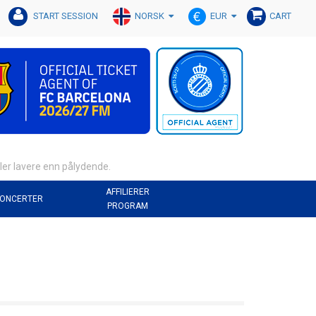
NORSK
EUR
START SESSION
CART
ler lavere enn pålydende.
AFFILIERER
ONCERTER
PROGRAM