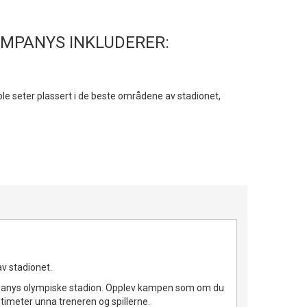
COMPANYS INKLUDERER:
able seter plassert i de beste områdene av stadionet,
av stadionet.
panys olympiske stadion. Opplev kampen som om du
entimeter unna treneren og spillerne.