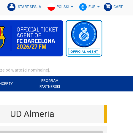
POLSKI
EUR
START SESJA
CART
ze od wartości nominalnej.
PROGRAM
NCERTY
PARTNERSKI
UD Almeria