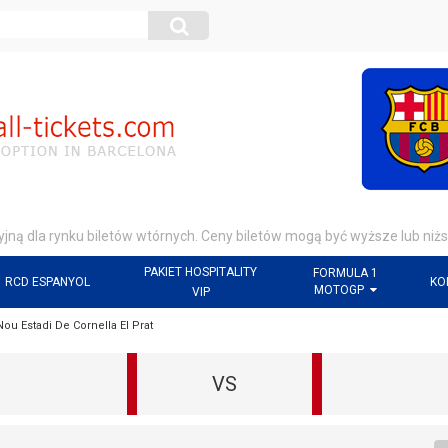
jną dla rynku biletów wtórnych. Ceny biletów mogą być wyższe lub niżs
PAKIET HOSPITALITY
FORMULA 1
RCD ESPANYOL
KO
MOTOGP
VIP
ou Estadi De Cornella El Prat
VS