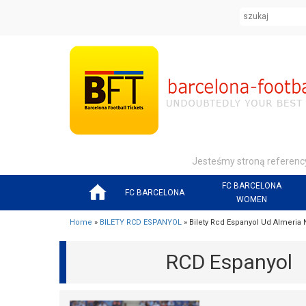
Jesteśmy stroną referency
FC BARCELONA
FC BARCELONA
WOMEN
Home
»
BILETY RCD ESPANYOL
» Bilety Rcd Espanyol Ud Almeria N
RCD Espanyol