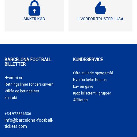
SIKKER KØB
HVORFOR TRUSTER I USA
BARCELONA FOOTBALL
KUNDESERVICE
BILLETTER
Ofte stillede spørgsmål
Hvem vi er
Hvorfor købe
hos os
Retningslinjer for personvern
Lav en gave
Vilkår og betingelser
Kjøp billetter til grupper
kontakt
Affiliates
+34 972366536
info@barcelona-football-
tickets.com