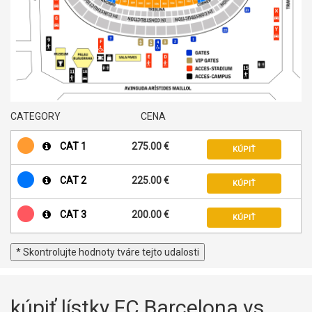
CATEGORY
CENA
CAT 1
275.00 €
KÚPIŤ
CAT 2
225.00 €
KÚPIŤ
CAT 3
200.00 €
KÚPIŤ
* Skontrolujte hodnoty tváre tejto udalosti
kúpiť lístky FC Barcelona vs