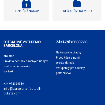
BEZPEČNÝ NÁKUP
PREČO DÔVERA V USA
FOTBALOVÉ VSTUPENKY
ZÁKAZNÍCKY SERVIS
BARCELONA
Najčastejšie otázky
Kto sme
Prečo kúpiť
s nami
Pravidlá ochrany osobných údajov
Urobte darček
Zmluvné podmienky
Vstupenky pre skupiny
kontakt
partnerstvo
+34 972366536
info@barcelona-football-
tickets.com