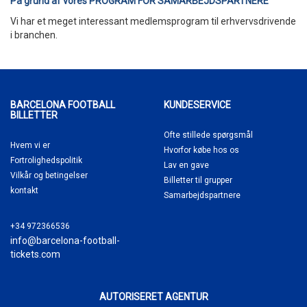
På grund af vores PROGRAM FOR SAMARBEJDSPARTNERE
Vi har et meget interessant medlemsprogram til erhvervsdrivende
i branchen.
BARCELONA FOOTBALL
KUNDESERVICE
BILLETTER
Ofte stillede spørgsmål
Hvem vi er
Hvorfor købe
hos os
Fortrolighedspolitik
Lav en gave
Vilkår og betingelser
Billetter til grupper
kontakt
Samarbejdspartnere
+34 972366536
info@barcelona-football-
tickets.com
AUTORISERET AGENTUR