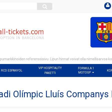
pumarkkinoiden referenssisivu. Lipun hinnat voivat olla nimellisarvoa 
VIP HOSPITALITY
FORMULA 1
RCD ESPANYOL
KO
MOTOGP
PAKETTI
adi Olímpic Lluís Companys 