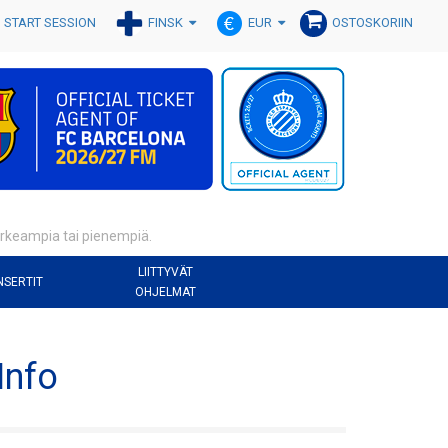
FINSK
EUR
START SESSION
OSTOSKORIIN
korkeampia tai pienempiä.
LIITTYVÄT
NSERTIT
OHJELMAT
Info