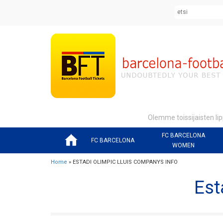
Olemme toissijaisten lip
FC BARCELONA
FC BARCELONA
WOMEN
Home
» ESTADI OLIMPIC LLUIS COMPANYS INFO
Est