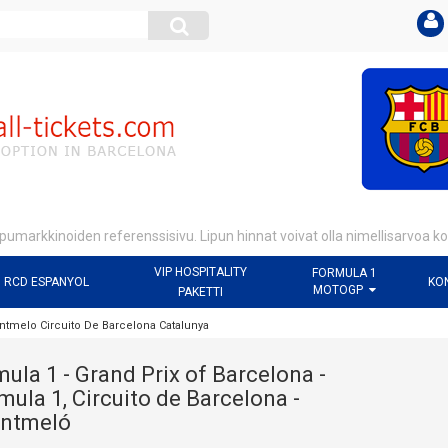
pumarkkinoiden referenssisivu. Lipun hinnat voivat olla nimellisarvoa 
VIP HOSPITALITY
FORMULA 1
RCD ESPANYOL
KO
MOTOGP
PAKETTI
ntmelo Circuito De Barcelona Catalunya
mula 1 - Grand Prix of Barcelona -
mula 1, Circuito de Barcelona -
ontmeló