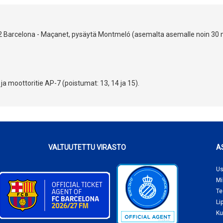
 R2 Barcelona - Maçanet, pysäytä Montmeló (asemalta asemalle noin 30
 moottoritie AP-7 (poistumat: 13, 14 ja 15).
VALTUUTETTU VIRASTO
A
Us
Mi
Te
Li
Ku