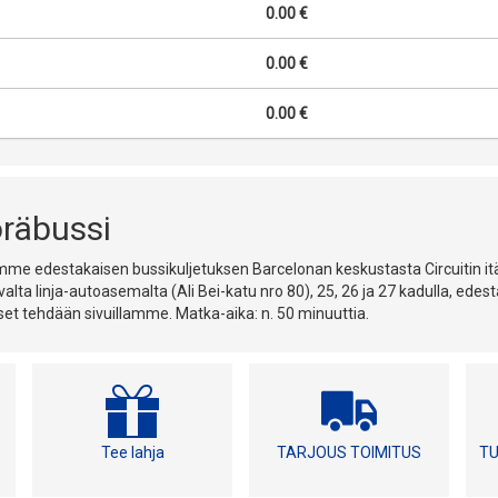
0.00 €
0.00 €
0.00 €
räbussi
mme edestakaisen bussikuljetuksen Barcelonan keskustasta Circuitin i
evalta linja-autoasemalta (Ali Bei-katu nro 80), 25, 26 ja 27 kadulla, edes
et tehdään sivuillamme. Matka-aika: n. 50 minuuttia.
Tee lahja
TARJOUS TOIMITUS
TU