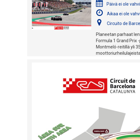
Päivä ei ole vahv
Aikaa ei ole vahv
Circuito de Barc
Planeetan parhaat lent
Formula 1 Grand Prix -
Montmeló-reitillä yli 
moottoriurheilulajeista