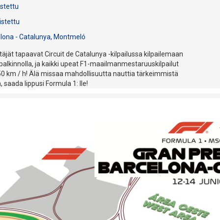
istettu
istettu
elona - Catalunya, Montmeló
äjät tapaavat Circuit de Catalunya -kilpailussa kilpailemaan
palkinnolla, ja kaikki upeat F1-maailmanmestaruuskilpailut
350 km / h! Älä missaa mahdollisuutta nauttia tärkeimmistä
, saada lippusi Formula 1: lle!