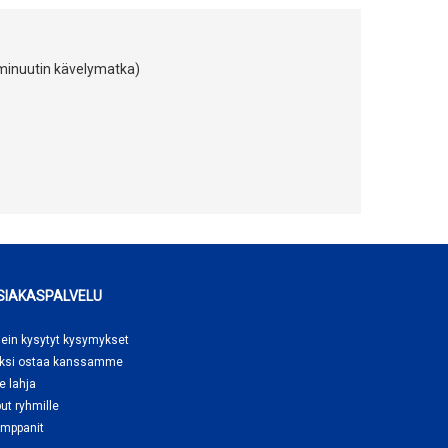
 minuutin kävelymatka)
SIAKASPALVELU
ein kysytyt kysymykset
ksi ostaa
kanssamme
e lahja
put ryhmille
mppanit