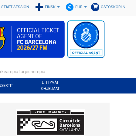
FINSK
EUR
START SESSION
OSTOSKORIIN
korkeampia tai pienempiä.
LIITTYVÄT
NSERTIT
OHJELMAT