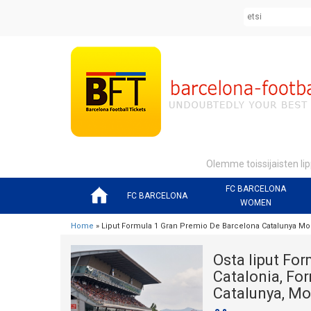
Olemme toissijaisten lip
FC BARCELONA
FC BARCELONA
WOMEN
Home
» Liput Formula 1 Gran Premio De Barcelona Catalunya Mo
Osta liput For
Catalonia, For
Catalunya, M