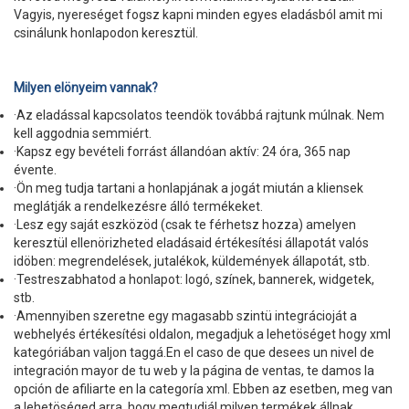
Vagyis, nyereséget fogsz kapni minden egyes eladásból amit mi
csinálunk honlapodon keresztül.
Milyen elönyeim vannak?
·Az eladással kapcsolatos teendök továbbá rajtunk múlnak. Nem
kell aggodnia semmiért.
·Kapsz egy bevételi forrást állandóan aktív: 24 óra, 365 nap
évente.
·Ön meg tudja tartani a honlapjának a jogát miután a kliensek
meglátják a rendelkezésre álló termékeket.
·Lesz egy saját eszközöd (csak te férhetsz hozza) amelyen
keresztül ellenörizheted eladásaid értékesítési állapotát valós
idöben: megrendelések, jutalékok, küldemények állapotát, stb.
·Testreszabhatod a honlapot: logó, színek, bannerek, widgetek,
stb.
·Amennyiben szeretne egy magasabb szintü integrácioját a
webhelyés értékesítési oldalon, megadjuk a lehetöséget hogy xml
kategóriában valjon taggá.En el caso de que desees un nivel de
integración mayor de tu web y la página de ventas, te damos la
opción de afiliarte en la categoría xml. Ebben az esetben, meg van
a lehetöséged arra, hogy megtudjál milyen termékek állnak