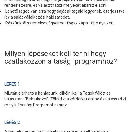
rendelkezésre, és választhatsz melyeket akarsz eladni.
·Lehetöséged van arra hogy saját al-tagaid legyenek, kiterjesztve
így a saját vállalkozási hálózatodat.
·Részünkröl személyes figyelmet fogsz kapni több nyelven.
Milyen lépéseket kell tenni hogy
csatlakozzon a tasági programhoz?
LÉPÉS 1
Miután elérhetö a honlapunk, clikélni kell a Tagok fölött és
választani “Beiratkozni”. Töltsd ki a kérdöívet online és válasszd ki
melyik Tagsági Programot akarsz.
LÉPÉS 2
A Barcelona-Football-Tickets csapata jóvá kell hagynia a