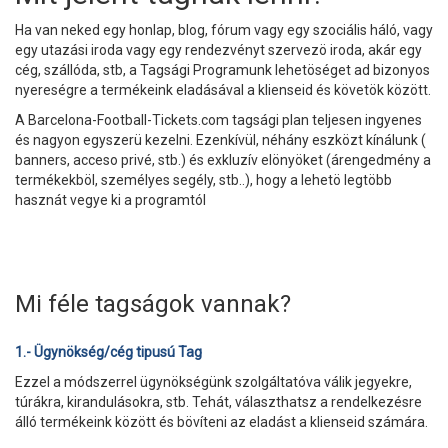
Ha van neked egy honlap, blog, fórum vagy egy szociális háló, vagy
egy utazási iroda vagy egy rendezvényt szervezö iroda, akár egy
cég, szállóda, stb, a Tagsági Programunk lehetöséget ad bizonyos
nyereségre a termékeink eladásával a klienseid és követök között.
A Barcelona-Football-Tickets.com tagsági plan teljesen ingyenes
és nagyon egyszerü kezelni. Ezenkívül, néhány eszközt kínálunk (
banners, acceso privé, stb.) és exkluzív elönyöket (árengedmény a
termékekböl, személyes segély, stb..), hogy a lehetö legtöbb
hasznát vegye ki a programtól
Mi féle tagságok vannak?
1.- Ügynökség/cég tipusú Tag
Ezzel a módszerrel ügynökségünk szolgáltatóva válik jegyekre,
túrákra, kirandulásokra, stb. Tehát, választhatsz a rendelkezésre
álló termékeink között és bövíteni az eladást a klienseid számára.