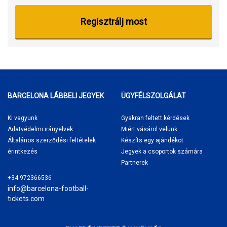
Regisztrálj most
BARCELONA LÁBBELI JEGYEK
ÜGYFÉLSZOLGÁLAT
Ki vagyunk
Gyakran feltett kérdések
Adatvédelmi irányelvek
Miért vásárol
velünk
Általános szerződési feltételek
Készíts egy ajándékot
érintkezés
Jegyek a csoportok számára
Partnerek
+34 972366536
info@barcelona-football-
tickets.com