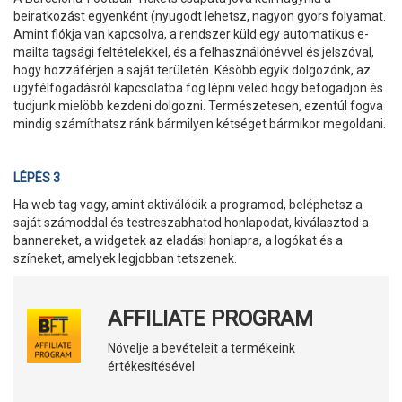
beiratkozást egyenként (nyugodt lehetsz, nagyon gyors folyamat.
Amint fiókja van kapcsolva, a rendszer küld egy automatikus e-
mailta tagsági feltételekkel, és a felhasználónévvel és jelszóval,
hogy hozzáférjen a saját területén. Késöbb egyik dolgozónk, az
ügyfélfogadásról kapcsolatba fog lépni veled hogy befogadjon és
tudjunk mielöbb kezdeni dolgozni. Természetesen, ezentúl fogva
mindig számíthatsz ránk bármilyen kétséget bármikor megoldani.
LÉPÉS 3
Ha web tag vagy, amint aktiválódik a programod, beléphetsz a
saját számoddal és testreszabhatod honlapodat, kiválasztod a
bannereket, a widgetek az eladási honlapra, a logókat és a
színeket, amelyek legjobban tetszenek.
AFFILIATE PROGRAM
Növelje a bevételeit a termékeink
értékesítésével