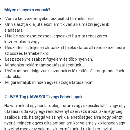
Milyen elönyeim vannak?
·Vonzó kedvezményeket bíztosítod termékeinkre.
·Ön választja ki a jutalékot, amit kíván alkalmazni jegyeink
eladására.
·Hitelbe szerezheted meg jegyeinket ha már rendszeres
közremüködö vagy.
·Részletes és teljesen aktualizált tájékoztatás áll rendelkezésedre
az összes termékeinkröl.
·Lesz szeélyre szabott figyelem és több nyelven.
·Mindenkor reklám tamogatással segítünk.
·Reális idöben dolgozunk, azonnali értékesítési és megrendelések
adatokkal.
·Mi garantáljuk minden egyes szolgáltatásainkat.
2.- WEB Tag (JAVASOLT) vagy Fehér Lapok
Ha van neked egy honlap, blog, fórum vagy szociális háló, vagy egy
utazási iroda vagy egy rendezvényt szervezö iroda, akár egy cég,
szállóda, stb, ha taggá válsz nyílik a lehetöséged arra hogy pénzt
nyerjél minden egyes alkalomban amikor valamelyik kliensed vagy
követöd megvesz valamelyik termékünket rajtad keresztül.