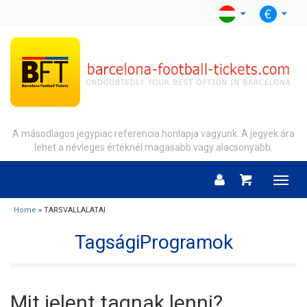
A másodlagos jegypiac referencia honlapja vagyunk. A jegyek ára
lehet a névleges értéknél magasabb vagy alacsonyabb.
Menu
Home
» TARSVALLALATAI
TagságiProgramok
Mit jelent tagnak lenni?