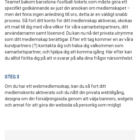
Teamet bakom barcelona-football-tickets.com måste göra ett
specifikt godkännande av just din ansökan om medlemskapet –
men det finns ingen anledning till oro, detta är en väldigt snabb
process. Så fort ditt konto för ditt medlemskap aktiveras, skickas
ett mail till dig med våra villkor för våra samarbetspartners, ditt
användarnamn samt lösenord. Du kan nu nå det privata utrymme
som ditt medlemskap berättigar. Efter ett tag kommer en av våra
kundpartners (?) kontakta dig och hälsa dig välkommen som
samarbetspartner, och hjälpa dig att komma igång. Här efter kan
du alltid förlita dig på att vi svarar på alla dina frågor närsomhelst.
STEG 3
Om du har ett webmedlemsskap, kan du så fort ditt
medlemskonto aktiverats och du nått din privata webtillgång,
designa om din försäljningssida genom att välja banners, widgets
och annat för att göra din websida så personlig som möjligt.