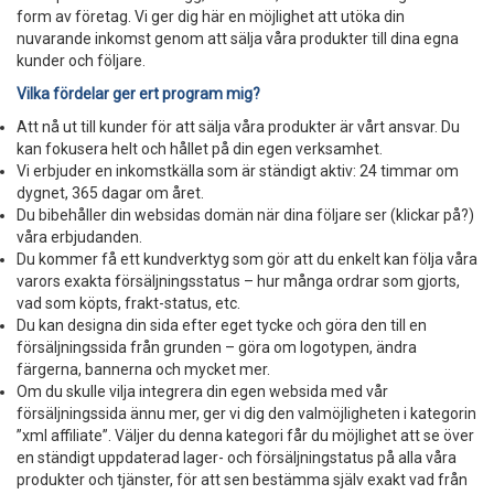
form av företag. Vi ger dig här en möjlighet att utöka din
nuvarande inkomst genom att sälja våra produkter till dina egna
kunder och följare.
Vilka fördelar ger ert program mig?
Att nå ut till kunder för att sälja våra produkter är vårt ansvar. Du
kan fokusera helt och hållet på din egen verksamhet.
Vi erbjuder en inkomstkälla som är ständigt aktiv: 24 timmar om
dygnet, 365 dagar om året.
Du bibehåller din websidas domän när dina följare ser (klickar på?)
våra erbjudanden.
Du kommer få ett kundverktyg som gör att du enkelt kan följa våra
varors exakta försäljningsstatus – hur många ordrar som gjorts,
vad som köpts, frakt-status, etc.
Du kan designa din sida efter eget tycke och göra den till en
försäljningssida från grunden – göra om logotypen, ändra
färgerna, bannerna och mycket mer.
Om du skulle vilja integrera din egen websida med vår
försäljningssida ännu mer, ger vi dig den valmöjligheten i kategorin
”xml affiliate”. Väljer du denna kategori får du möjlighet att se över
en ständigt uppdaterad lager- och försäljningstatus på alla våra
produkter och tjänster, för att sen bestämma själv exakt vad från