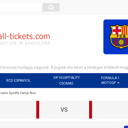
eferencia honlapja vagyunk. A jegyek ára lehet a névleges értéknél ma
VIP HOSPITALITY
FORMULA 1
RCD ESPANYOL
MOTOGP
CSOMAG
ecano Spotify Camp Nou
VS