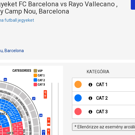
gyeket FC Barcelona vs Rayo Vallecano ,
ify Camp Nou, Barcelona
a futball jegyeket
u, Barcelona
KATEGÓRIA
CAT 1
CAT 2
CAT 3
* Ellenőrizze az esemény arciáli