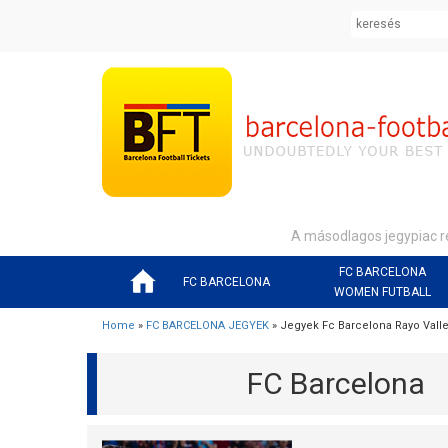
A másodlagos jegypiac r
FC BARCELONA
FC BARCELONA
WOMEN FUTBALL
Home
»
FC BARCELONA JEGYEK
» Jegyek Fc Barcelona Rayo Vall
FC Barcelona