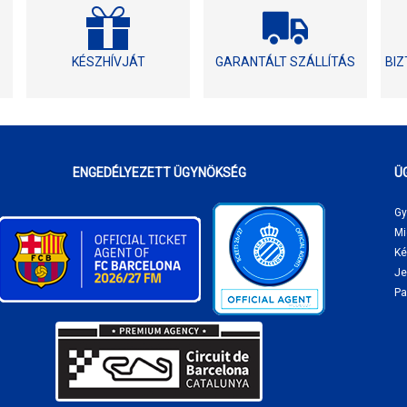
KÉSZHÍVJÁT
GARANTÁLT SZÁLLÍTÁS
BI
ENGEDÉLYEZETT ÜGYNÖKSÉG
Ü
Gy
Mi
Ké
Je
Pa