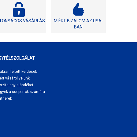
ZTONSÁGOS VÁSÁRLÁS
MIÉRT BIZALOM AZ USA-
BAN
GYFÉLSZOLGÁLAT
akran feltett kérdések
ért vásárol
velünk
szíts egy ajándékot
gyek a csoportok számára
rtnerek