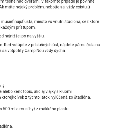
eným tesne nad dverami. V takomto prípade je povinné
Ak máte nejaký problém, nebojte sa, vždy existujú
musieť nájsť ústa, miesto vo vnútri štadióna, cez ktoré
ad každým prístupom.
d najnižšej po najvyššiu.
. Keď vstúpite z príslušných úst, nájdete párne čísla na
orá sa v Spotify Camp Nou vždy dýcha.
ný.
alebo xenofóbiu, ako aj vlajky s klubmi.
 ktorejkoľvek z týchto látok, vylúčená zo štadióna.
ko 500 ml a musí byť z mäkkého plastu.
.
tadióna.