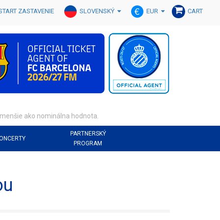
SLOVENSKÝ
EUR
START ZASTAVENIE
CART
o menšie ako nominálna hodnota.
PARTNERSKÝ
ONCERTY
PROGRAM
ou