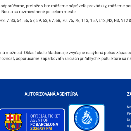
eodporúčame, pretože v hre môžeme nájsť veľa prevádzky, môžeme použiť
 Nou, a sú rozmiestnené po celom meste.
H8, 7, 33, 54, 56, 57, 59, 63, 67, 68, 70, 75, 78, 113, 157, L12 ,N2, N3, N12
á možnosť. Oblasť okolo štadióna je zvyčajne nasýtená počas zápasov a 
ožnosť, odporúčame zaparkovať v uliciach priľahlých k poľu, ktoré sa 
AUTORIZOVANÁ AGENTÚRA
Z
Na
Pr
Ur
Vs