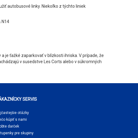
 autobusové linky. Niekoľko z týchto liniek
 & N14
je ťažké zaparkovať v blízkosti ihriska. V prípade, že
nachádzajú v susedstve Les Corts alebo v súkromných
ÁKAZNÍCKY SERVIS
jčastejšie otázky
ečo kúpiť
s nami
obte darček
tupenky pre skupiny