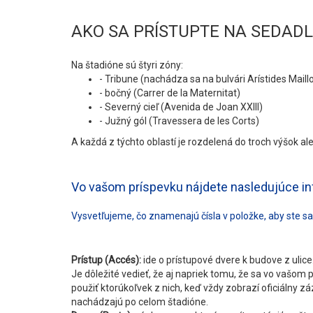
AKO SA PRÍSTUPTE NA SEDAD
Na štadióne sú štyri zóny:
- Tribune (nachádza sa na bulvári Arístides Maillo
- bočný (Carrer de la Maternitat)
- Severný cieľ (Avenida de Joan XXIII)
- Južný gól (Travessera de les Corts)
A každá z týchto oblastí je rozdelená do troch výšok alebo
Vo vašom príspevku nájdete nasledujúce in
Vysvetľujeme, čo znamenajú čísla v položke, aby ste s
Prístup (Accés):
ide o prístupové dvere k budove z ulice
Je dôležité vedieť, že aj napriek tomu, že sa vo vašom p
použiť ktorúkoľvek z nich, keď vždy zobrazí oficiálny z
nachádzajú po celom štadióne.