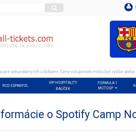
pre sekundárny trh s lístkami. Ceny vstupeniek môžu byť vyššie aleb
VIP HOSPITALITY
FORMULA 1
RCD ESPANYOL
K
MOTOGP
BALÍČEK
nformácie o Spotify Camp N