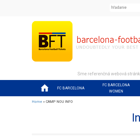
Sme referenčná webová stránka 
FC BARCELONA
FC BARCELONA
WOMEN
Home
» CAMP NOU INFO
I