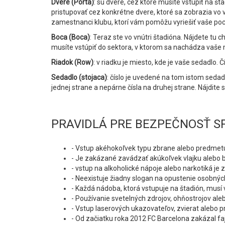
Dvere (Porta)
: sú dvere, cez ktoré musíte vstúpiť na 
pristupovať cez konkrétne dvere, ktoré sa zobrazia vo 
zamestnanci klubu, ktorí vám pomôžu vyriešiť vaše poch
Boca (Boca)
: Teraz ste vo vnútri štadióna. Nájdete tu 
musíte vstúpiť do sektora, v ktorom sa nachádza vaše 
Riadok (Row)
: v riadku je miesto, kde je vaše sedadlo.
Sedadlo (stojaca)
: číslo je uvedené na tom istom sedad
jednej strane a nepárne čísla na druhej strane. Nájdite
PRAVIDLÁ PRE BEZPEČNOSŤ S
- Vstup akéhokoľvek typu zbrane alebo predmetu,
- Je zakázané zavádzať akúkoľvek vlajku alebo ba
- vstup na alkoholické nápoje alebo narkotiká je 
- Neexistuje žiadny slogan na opustenie osobný
- Každá nádoba, ktorá vstupuje na štadión, musí 
- Používanie svetelných zdrojov, ohňostrojov ale
- Vstup laserových ukazovateľov, zvierat alebo 
- Od začiatku roka 2012 FC Barcelona zakázal faj