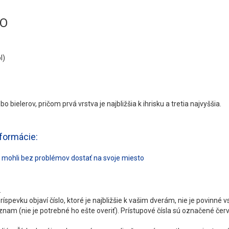
LO
l)
 bielerov, pričom prvá vrstva je najbližšia k ihrisku a tretia najvyššia.
formácie:
a mohli bez problémov dostať na svoje miesto
.
ríspevku objaví číslo, ktoré je najbližšie k vašim dverám, nie je povinné
áznam (nie je potrebné ho ešte overiť). Prístupové čísla sú označené če