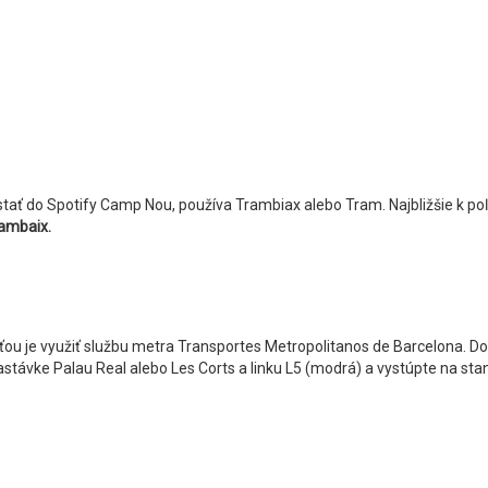
tať do Spotify Camp Nou, používa Trambiax alebo Tram. Najbližšie k poľne
ambaix.
u je využiť službu metra Transportes Metropolitanos de Barcelona. Do
astávke Palau Real alebo Les Corts a linku L5 (modrá) a vystúpte na stan