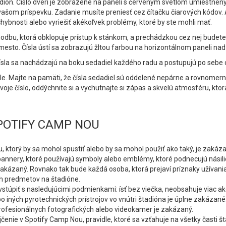
štadión. Číslo dverí je zobrazené na paneli s červeným svetlom umiestn
vašom príspevku. Zadanie musíte preniesť cez čítačku čiarových kódov. 
ybnosti alebo vyriešiť akékoľvek problémy, ktoré by ste mohli mať.
chodbu, ktorá obklopuje prístup k stánkom, a prechádzkou cez nej budete 
mesto. Čísla ústí sa zobrazujú žltou farbou na horizontálnom paneli n
 Čísla sa nachádzajú na boku sedadiel každého radu a postupujú po sebe o
le. Majte na pamäti, že čísla sedadiel sú oddelené nepárne a rovnomerne
 svoje číslo, oddýchnite si a vychutnajte si zápas a skvelú atmosféru, kt
POTIFY CAMP NOU
 ktorý by sa mohol spustiť alebo by sa mohol použiť ako taký, je zakáza
nnery, ktoré používajú symboly alebo emblémy, ktoré podnecujú násilie 
zakázaný. Rovnako tak bude každá osoba, ktorá prejaví príznaky užívania
ch predmetov na štadióne.
vstúpiť s nasledujúcimi podmienkami: ísť bez viečka, neobsahuje viac a
bo iných pyrotechnických prístrojov vo vnútri štadióna je úplne zakázané
profesionálnych fotografických alebo videokamer je zakázaný.
čenie v Spotify Camp Nou, pravidle, ktoré sa vzťahuje na všetky časti š