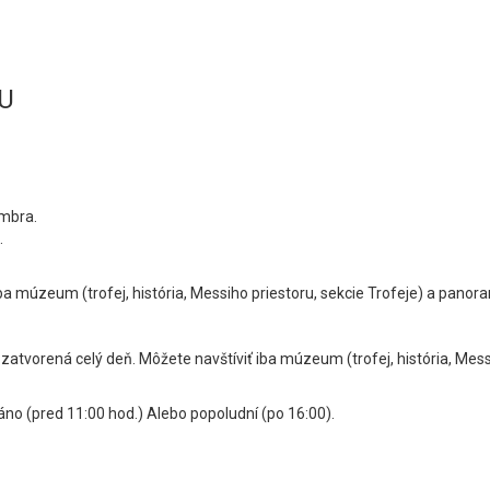
U
embra.
.
ba múzeum (trofej, história, Messiho priestoru, sekcie Trofeje) a panor
zatvorená celý deň. Môžete navštíviť iba múzeum (trofej, história, Mess
áno (pred 11:00 hod.) Alebo popoludní (po 16:00).