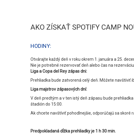
AKO ZÍSKAŤ SPOTIFY CAMP NO
HODINY:
Otvárajte každý deň v roku okrem 1. januára a 25. dec
Nie je potrebné rezervovať deň alebo čas na rezerváciu
Liga a Copa del Rey zápas dni:
Prehliadka bude zatvorená celý deň. Môžete navštíviť i
Liga majstrov zápasových dní:
V deň predtým a v ten istý deň zápasu bude prehliadka 
štadión do 15:00.
Ak chcete navštíviť pohodlnejšie, odporúčajú sa skoré r
Predpokladaná dĺžka prehliadky je 1 h 30 min.