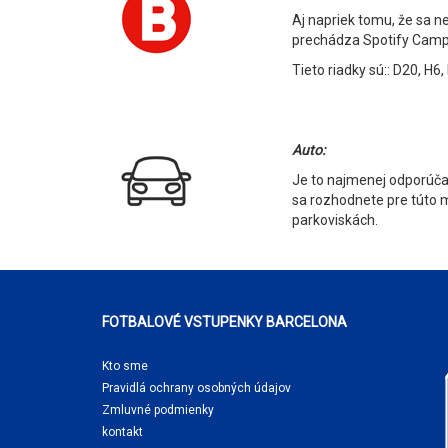
Aj napriek tomu, že sa n
prechádza Spotify Camp
Tieto riadky sú:: D20, H6, 
Auto:
Je to najmenej odporúčan
sa rozhodnete pre túto m
parkoviskách.
FOTBALOVÉ VSTUPENKY BARCELONA
Kto sme
Pravidlá ochrany osobných údajov
Zmluvné podmienky
kontakt