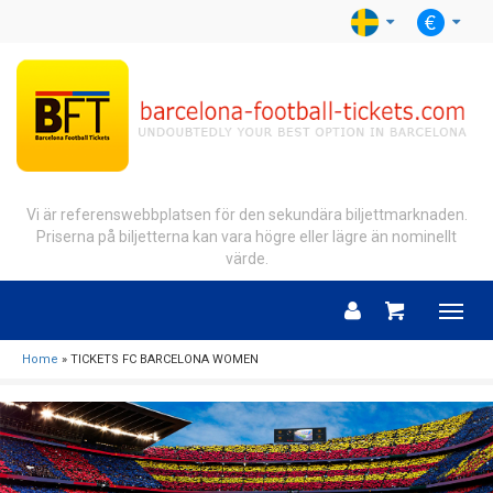
Vi är referenswebbplatsen för den sekundära biljettmarknaden.
Priserna på biljetterna kan vara högre eller lägre än nominellt
värde.
Menu
Home
» TICKETS FC BARCELONA WOMEN