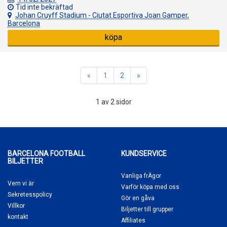
Tid inte bekräftad
Johan Cruyff Stadium - Ciutat Esportiva Joan Gamper,
Barcelona
köpa
«
1
2
»
1 av 2 sidor
BARCELONA FOOTBALL
KUNDSERVICE
BILJETTER
Vanliga frÄgor
Vem vi är
Varför köpa
med oss
Sekretesspolicy
Gör en gåva
Villkor
Biljetter till grupper
kontakt
Affiliates