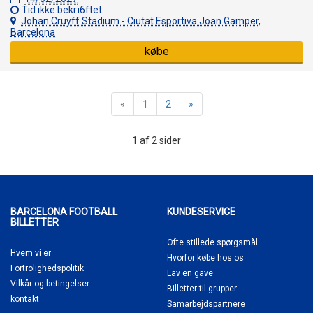
Tid ikke bekrï6ftet
Johan Cruyff Stadium - Ciutat Esportiva Joan Gamper,
Barcelona
købe
«
1
2
»
1 af 2 sider
BARCELONA FOOTBALL
KUNDESERVICE
BILLETTER
Ofte stillede spørgsmål
Hvem vi er
Hvorfor købe
hos os
Fortrolighedspolitik
Lav en gave
Vilkår og betingelser
Billetter til grupper
kontakt
Samarbejdspartnere