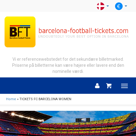
Vi er referencewebstedet for det sekundære billetmarked.
Priserne på billetterne kan være højere eller lavere end den
nominelle værdi.
Menu
Home
» TICKETS FC BARCELONA WOMEN