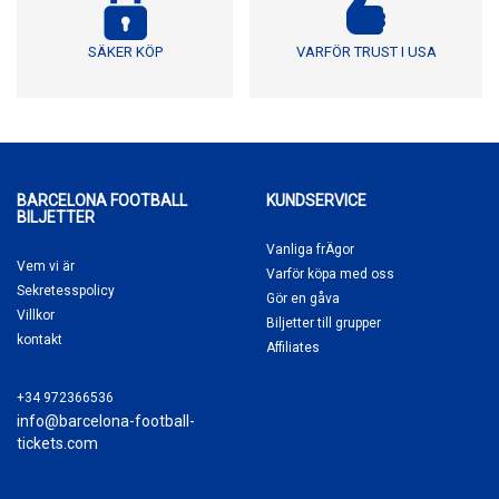
SÄKER KÖP
VARFÖR TRUST I USA
BARCELONA FOOTBALL
KUNDSERVICE
BILJETTER
Vanliga frÄgor
Vem vi är
Varför köpa
med oss
Sekretesspolicy
Gör en gåva
Villkor
Biljetter till grupper
kontakt
Affiliates
+34 972366536
info@barcelona-football-
tickets.com