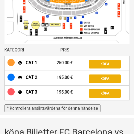
KATEGORI
PRIS
CAT 1
250.00 €
KÖPA
CAT 2
195.00 €
KÖPA
CAT 3
195.00 €
KÖPA
* Kontrollera ansiktsvärdena för denna händelse
köpa Biljetter FC Barcelona vs